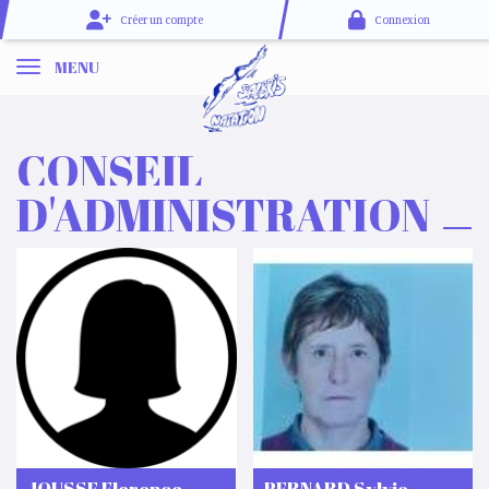
Panneau de gestion des cookies
Créer un compte
Connexion
MENU
CONSEIL
D'ADMINISTRATION
JOUSSE Florence
BERNARD Sylvie