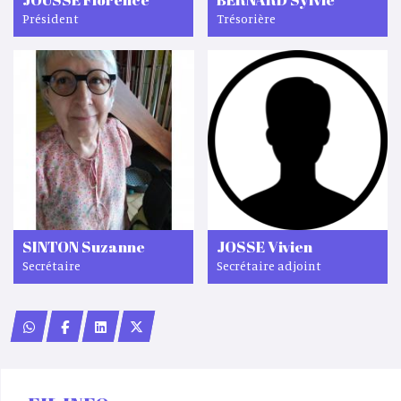
Président
Trésorière
SINTON Suzanne
JOSSE Vivien
Secrétaire
Secrétaire adjoint