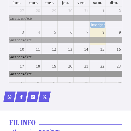
lun.
mar.
mer.
jeu.
ven.
sam.
dim.
27
28
29
30
31
1
2
Vacances d'été
inscription sur le site ou 
3
4
5
6
7
8
9
Vacances d'été
10
11
12
13
14
15
16
Vacances d'été
17
18
19
20
21
22
23
Vacances d'été
24
25
26
27
28
29
30
Vacances d'été
31
1
2
3
4
5
6
Test d'entrée groupe 4
16:30
Forum des associations à 
FIL INFO