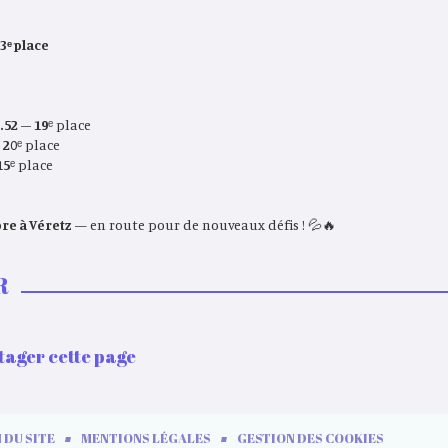
3
ᵉ
place
.52
–
19
ᵉ place
–
20
ᵉ place
15
ᵉ place
re à Véretz
— en route pour de nouveaux défis ! 💦🔥
Départementaux -
Championnat Interclubs
Catégorie "Maîtres" -
(Avenirs) - Blois - 14
Montrichard - 7
R
Décembre 2025
Décembre 2025
tager cette page
 DU SITE
MENTIONS LÉGALES
GESTION DES COOKIES