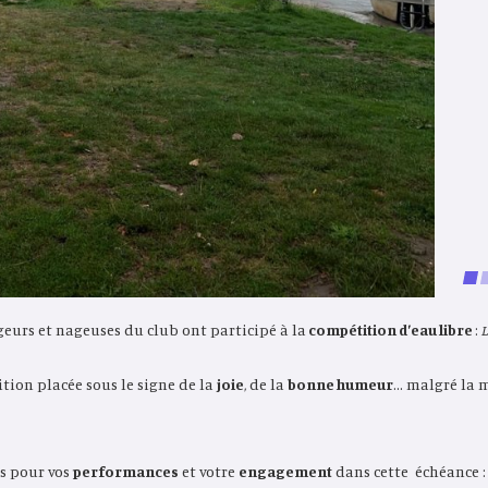
ageurs et nageuses du club ont participé à la
compétition d’eau libre
:
L
tion placée sous le signe de la
joie
, de la
bonne humeur
… malgré la 
us pour vos
performances
et votre
engagement
dans cette échéance :