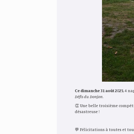
Ce dimanche 31 août 2025
, 4 n
Défis du Donjon
.
👏 Une belle troisième compéti
désastreuse !
💬 Félicitations à toutes et to