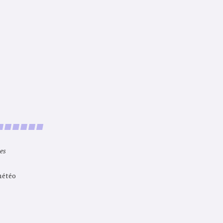
es
météo