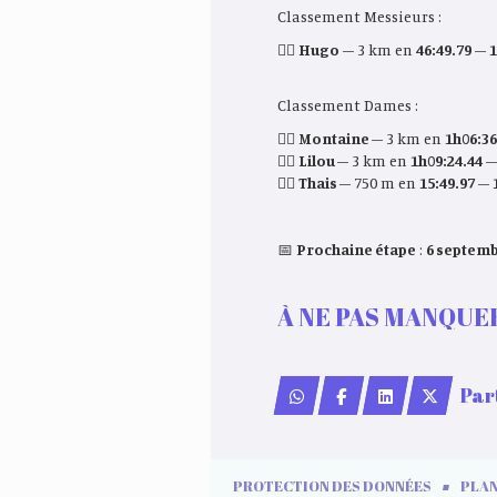
Classement Messieurs :
🏊‍♀️
Hugo
– 3 km en
46:49
.
79
–
1
Classement Dames :
🏊‍♀️
Montaine
– 3 km en
1h06:36
🏊‍♀️
Lilou
– 3 km en
1h09:24.44
🏊‍♀️
Thais
– 750 m en
15:49.97
–
📅
Prochaine étape
:
6
septemb
À NE PAS MANQUE
Challenge Avenir 3
Par
PROTECTION DES DONNÉES
PLAN