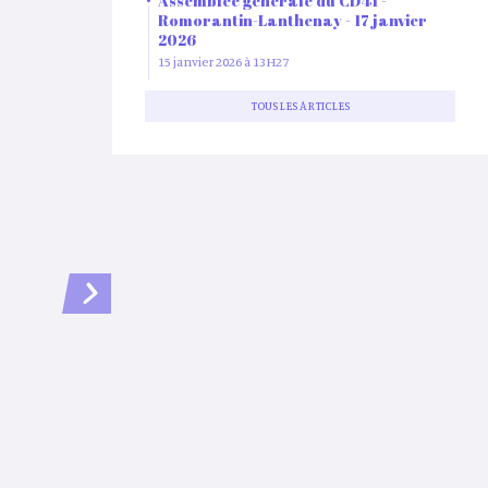
Assemblée générale du CD41 -
Romorantin-Lanthenay - 17 janvier
2026
15 janvier 2026 à 13H27
TOUS LES ARTICLES